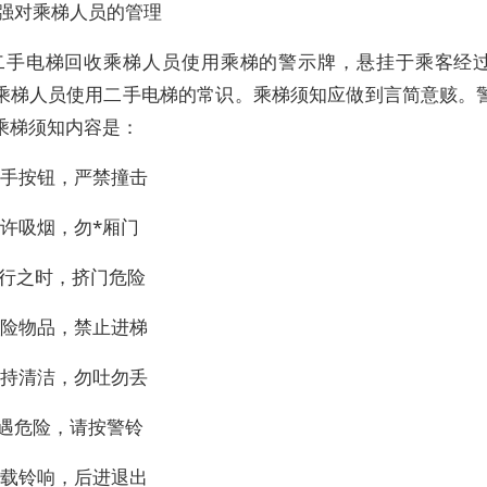
加强对乘梯人员的管理
二手电梯回收乘梯人员使用乘梯的警示牌，悬挂于乘客经
乘梯人员使用二手电梯的常识。乘梯须知应做到言简意赅。
乘梯须知内容是：
用手按钮，严禁撞击
不许吸烟，勿*厢门
运行之时，挤门危险
危险物品，禁止进梯
保持清洁，勿吐勿丢
若遇危险，请按警铃
超载铃响，后进退出