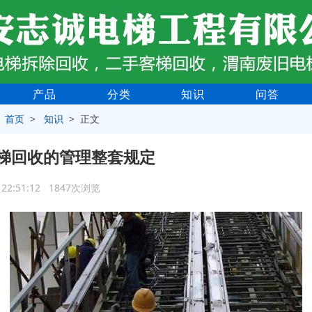
产品
分类
知识
问答
>
首页
>
知识
> 正文
梯回收的管理整套规定
0 22:51:12 1847次浏览