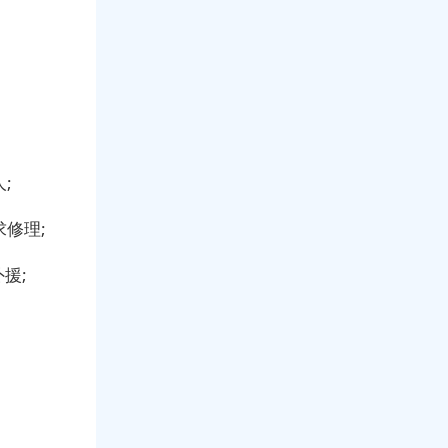
;
修理;
援;