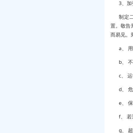
3、
制定
置。敬告
而易见。
a、 
b、 
c、 
d、 
e、 
f、 
g、 