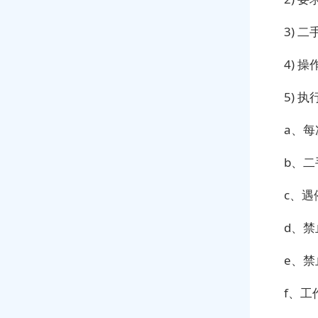
3) 
4) 
5) 
a、
b、
c、
d、禁
e、禁
f、