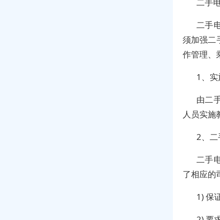
二手
二手
须加强二
作管理、
1、实
由二
人员实施
2、
二手
了相应的
1) 
2) 